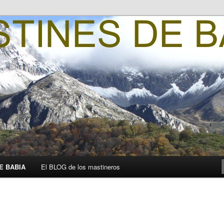
o Álvarez Barriada
Babia
E BABIA
El BLOG de los mastineros