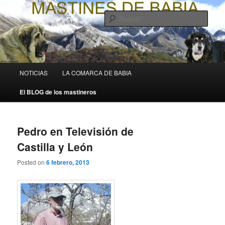
Ir
Ir
La web de los mastines de Pedro Álvarez Barriada
al
al
Busc
contenido
contenido
principal
secundario
Mastines de Babia
Menú
NOTICIAS
LA COMARCA DE BABIA
principal
El BLOG de los mastineros
Pedro en Televisión de
Castilla y León
Posted on
6 febrero, 2013