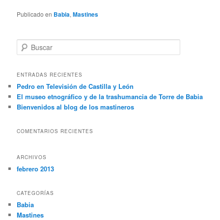
Publicado en
Babia
,
Mastines
B
u
s
c
ENTRADAS RECIENTES
a
Pedro en Televisión de Castilla y León
r
El museo etnográfico y de la trashumancia de Torre de Babia
Bienvenidos al blog de los mastineros
COMENTARIOS RECIENTES
ARCHIVOS
febrero 2013
CATEGORÍAS
Babia
Mastines