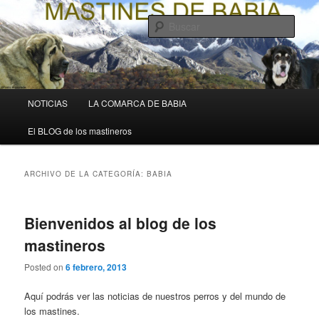
Ir
Ir
La web de los mastines de Pedro Álvarez Barriada
al
al
Busc
contenido
contenido
principal
secundario
Mastines de Babia
Menú
NOTICIAS
LA COMARCA DE BABIA
principal
El BLOG de los mastineros
ARCHIVO DE LA CATEGORÍA:
BABIA
Bienvenidos al blog de los
mastineros
Posted on
6 febrero, 2013
Aquí podrás ver las noticias de nuestros perros y del mundo de
los mastines.